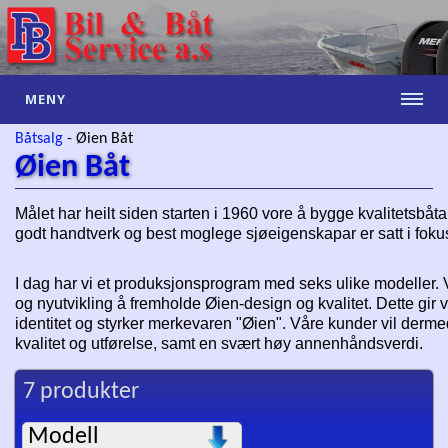
MENY
Båtsalg
-
Øien Båt
Øien Båt
Målet har heilt siden starten i 1960 vore å bygge kvalitetsbåtar
godt handtverk og best moglege sjøeigenskapar er satt i foku
I dag har vi et produksjonsprogram med seks ulike modeller. Vi
og nyutvikling å fremholde Øien-design og ­kvalitet. Dette gir 
identitet og styrker merkevaren "Øien". Våre kunder vil derme
kvalitet og utførelse, samt en svært høy annenhåndsverdi.
7 produkter