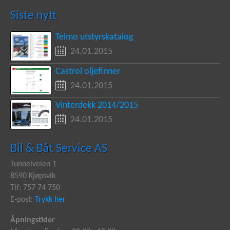
Siste nytt
Telmo utstyrskatalog
24.01.2015
Castrol oljefinner
24.01.2015
Vinterdekk 2014/2015
24.01.2015
Bil & Båt Service AS
Tunnelveien 1
8590 Kjøpsvik
Tlf: 757 74 750
E-post:
Trykk her
Åpningstider