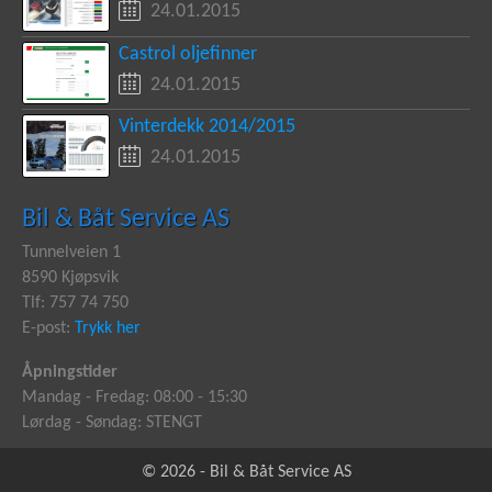
24.01.2015
Castrol oljefinner
24.01.2015
Vinterdekk 2014/2015
24.01.2015
Bil & Båt Service AS
Tunnelveien 1
8590 Kjøpsvik
Tlf: 757 74 750
E-post:
Trykk her
Åpningstider
Mandag - Fredag: 08:00 - 15:30
Lørdag - Søndag: STENGT
© 2026 - Bil & Båt Service AS