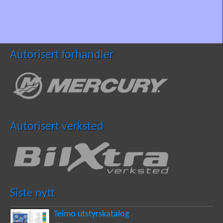
Autorisert forhandler
Autorisert verksted
Siste nytt
Telmo utstyrskatalog