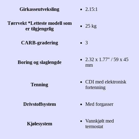
Girkasseutveksling
2.15:1
Tørrvekt *Letteste modell som
25 kg
er tilgjengelig
CARB-gradering
3
2.32 x 1.77" / 59 x 45
Boring og slaglengde
mm
CDI med elektronisk
Tenning
fortenning
Drivstoffsystem
Med forgasser
Vannkjølt med
Kjølesystem
termostat