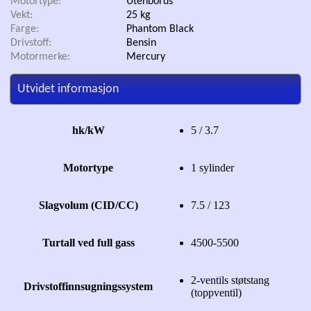
Motortype:
Utenbords
Vekt:
25 kg
Farge:
Phantom Black
Drivstoff:
Bensin
Motormerke:
Mercury
Utvidet informasjon
hk/kW
5 / 3.7
Motortype
1 sylinder
Slagvolum (CID/CC)
7.5 / 123
Turtall ved full gass
4500-5500
2-ventils støtstang
Drivstoffinnsugningssystem
(toppventil)